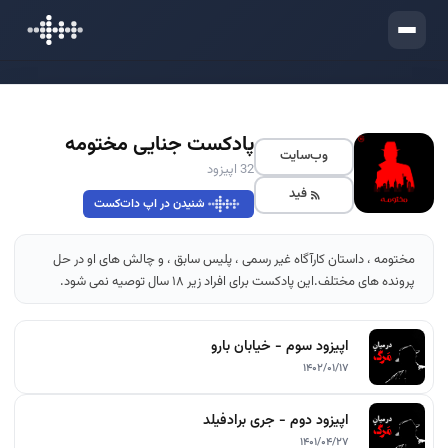
ورود
پادکست جنایی مختومه
وب‌سایت
32 اپیزود
فید
شنیدن در اپ دات‌کست
مختومه ، داستان کارآگاه غیر رسمی ، پلیس سابق ، و چالش های او در حل
پرونده های مختلف.این پادکست برای افراد زیر ۱۸ سال توصیه نمی شود.
اپیزود سوم - خیابان بارو
۱۴۰۲/۰۱/۱۷
اپیزود دوم - جری برادفیلد
۱۴۰۱/۰۴/۲۷