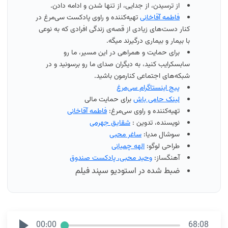
از ترسیدن، از جدایی، از تنها شدن و ادامه دادن.
فاطمه آقاخانی
‌تهیه‌کننده و راوی پادکست سی‌مرغ در
کنار دست‌های زیادی از قصه‌ی زندگی افرادی که به نوعی
با بیمار و بیماری درگیرند میگه.
برای حمایت و همراهی در این مسیر، ما رو
سابسکرایب کنید، به دیگران صدای ما رو برسونید و در
شبکه‌های اجتماعی کنارمون باشید.
پیج اینستاگرام سی‌مرغ
لینک حامی باش
برای حمایت مالی
تهیه‌کننده و راوی سی‌مرغ:
فاطمه آقاخانی
نویسنده، تدوین :
شقایق جهرمی
سوشال مدیا:
ساغر محبی
طراحی لوگو:
الهه چمیانی
آهنگساز:
وحید محبی، پادکست صندوق
ضبط شده در استودیو سپند فیلم
00:00
68:08