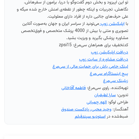
تو این اپیزود و بخش دوم گفت‌وگو با دریا، برامون از سفرهاش،
نگاهش، تجربیات و اینکه چطور از نقطه‌ی امنش
خارج شده
میگه و
علی حرف‌های جالبی داره از افراد دارای معلولیت.
با
اپلیکیشن زوپ
می‌تونید از سراسر ایران و جهان به‌صورت آنلاین
تصویری و متنی با بیش از 4000 پزشک متخصص و فوق‌تخصص
مشاوره پزشکی بگیرید و ویزیت بشید.
کدتخفیف برای همراهان سی‌مرغ: zpsi15
دریافت اپلیکیشن زوپ
دریافت مشاوره از سایت زوپ
لینک حامی باش برای حمایت مالی از سی‌مرغ
پیج اینستاگرام سی‌مرغ
زیلینک سی‌مرغ
تهیه‌کننده، راوی سی‌مرغ:
فاطمه آقاخانی
تدوین:
سارا لطیفیان
طراحی لوگو:
الهه چمیانی
آهنگساز:
وحید محبی، پادکست صندوق
ضبط‌شده در
استودیو سپندفیلم