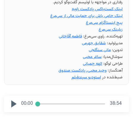
رفتاری در مواجهه با اوتیسم گفت‌وگو کردیم.
لینک کست‌باکس پادکست زاویه
لینک حامی باش برای حمایت مالی از سی‌مرغ
پیج اینستاگرام سی‌مرغ
زیلینک سی‌مرغ
تهیه‌کننده، راوی سی‌مرغ:
فاطمه آقاخانی
مدیرتولید:
شقایق جهرمی
تدوین:
مانی سنگلجی
سوشال‌مدیا:
ساغر محبی
طراحی لوگو:
الهه چمیانی
آهنگساز:
وحید محبی، پادکست صندوق
ضبط‌شده در
استودیو سپندفیلم
00:00
38:54