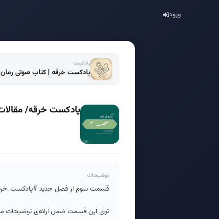
ورود
پادکست
پادکست خرقه | کتاب صوتی رمان 
پادکست خرقه/ مقال
توضیحات
قسمت سوم از فصل جدید #پادکست_خرق
توی این قسمت ضمن ارائه‌ی توضیحات مقد