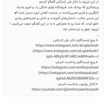
در این اپیزود با دکتر علی اژدرکش گفتگو کردیم،
ورزشکاری که پزشک شد، فروشگاه لوازم خانگی زد، و امروز به یک
کارآفرین و فردی تعیین‌کننده در صنعت کفش ایران تبدیل شده.✔️
این مسیر جالب، داستان‌های آموزنده‌، و دانش و تجربه‌‌های زیادی
خلق کرده، که شما رو به همراهی با ما در این گفتگو دعوت می‌کنیم.✨
اپیزود چهل و دو منتشر شد.
_
🔹پیج اینستاگرام دکتر علی اژدرکش:
https://www.instagram.com/ali.ajdarkosh
(https://www.instagram.com/ali.ajdarkosh?
igsh=MXg3cW1oM2JwMHhxeA==)
🔹پیج اینستاگرام پادکست امیـفر:
https://instagram.com/amifarpodcast
(https://instagram.com/amifarpodcast?
igshid=MzRlODBiNWFlZA==)
🔹کانال یوتیوب پادکست امیـفر:
https://youtube.com/@amirhosseinfarzaneh