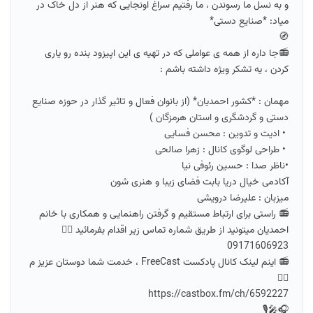
و به نسل ما رسوندن ، ما رفتیم سراغ اونجایی که هنر از دل خاک در
میاد: *صنایع دستی*
🧭
📻جا داره از همه ی عواملی که در تهیه ی این اپیزود بنده رو یاری
کردن ، یه تشکر ویژه داشته باشم :
مهمان : *کشور احمدیان* (از بانوان فعال و تاثیر گذار در حوزه صنایع
دستی و گردشگری و استان هرمزگان )
• ادیت و تدوین : محسن فسایی
• طراحی لوگوی کانال : زهرا صالحی
•ناظر صدا : حسین رئوفی نیا
آکادمی خیال دریا بابت فضای زیبا و هنری شون
میزبان : علیرضا درویشی
📻 راستی برای ارتباط مستقیم و گرفتن راهنمایی و همکاری با خانم
احمدیان میتونید از طریق شماره تماس زیر اقدام بفرمائید 👇🏻
09171606923
📻 اینم لینک کانال پادکست FreeCast ، خدمت شما دوستان عزیز م
👇🏻
https://castbox.fm/ch/6592227
🎧🎤🎙️