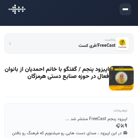
ورود
پادکست
FreeCast/فری کست
اپیزود پنجم / گفتگو با خانم احمدیان از بانوان
فعال در حوزه صنایع دستی هرمزگان
توضیحات
اپیزود پنجم FreeCast منتشر شد ...
🎙️🎤🎧
📻 در این اپیزود ، صدای دست هایی رو میشنویم که فرهنگ رو بافتن