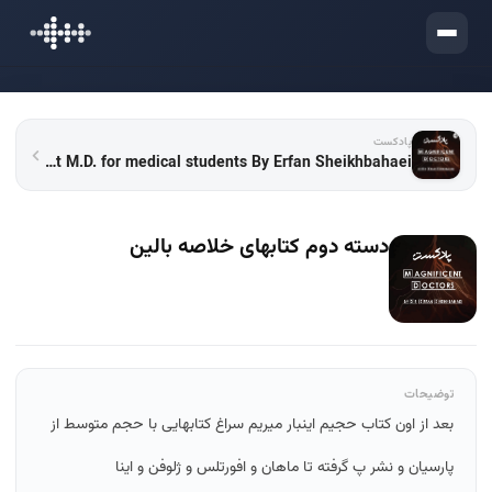
ورود
پادکست
Podcast M.D. for medical students By Erfan Sheikhbahaei | پادکست مشاوره پزشکی ام دی با عرفان شیخ بهایی
دسته دوم کتابهای خلاصه بالین
توضیحات
بعد از اون کتاب حجیم اینبار میریم سراغ کتابهایی با حجم متوسط از
پارسیان و نشر پ گرفته تا ماهان و افورتلس و ژلوفن و اینا