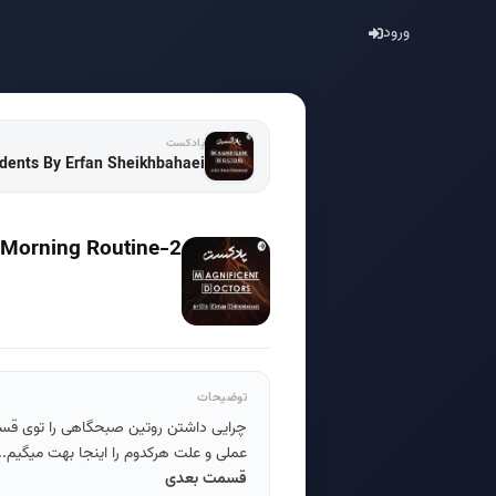
ورود
پادکست
ast M.D. for medical students By Erfan Sheikhbahaei
Morning Routine-2
توضیحات
چرایی داشتن روتین صبحگاهی را توی قسم
عملی و علت هرکدوم را اینجا بهت میگیم...همچنین ۴ تا کار هم باید شب ق
قسمت
بعدی