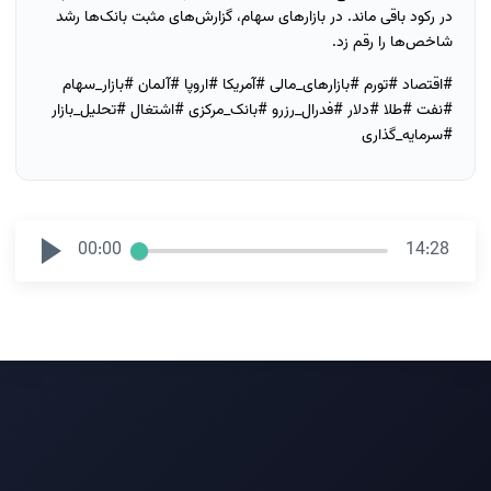
در رکود باقی ماند. در بازارهای سهام، گزارش‌های مثبت بانک‌ها رشد
شاخص‌ها را رقم زد.
#اقتصاد #تورم #بازارهای_مالی #آمریکا #اروپا #آلمان #بازار_سهام
#نفت #طلا #دلار #فدرال_رزرو #بانک_مرکزی #اشتغال #تحلیل_بازار
#سرمایه_گذاری
00:00
14:28