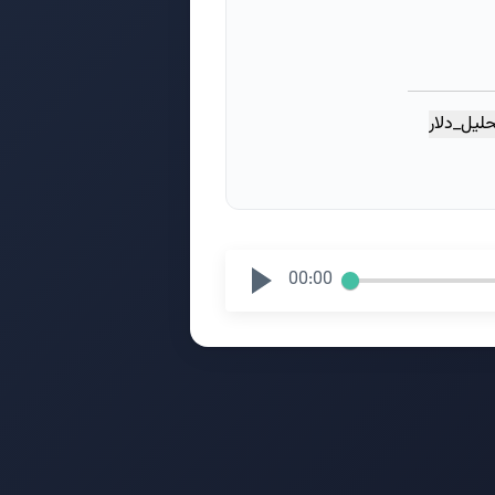
لیل_دلار
00:00