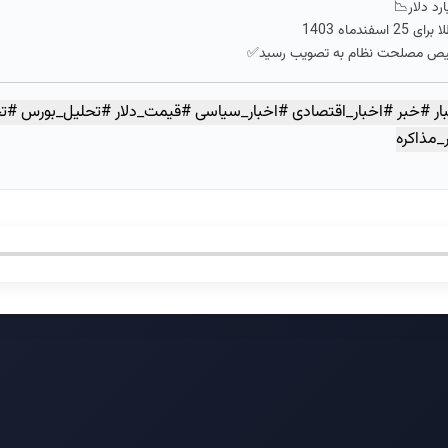
ماه 1403
ر #خبر #اخبار_اقتصادی #اخبار_سیاسی #قیمت_دلار #تحلیل_بورس #تح
_مذاکره