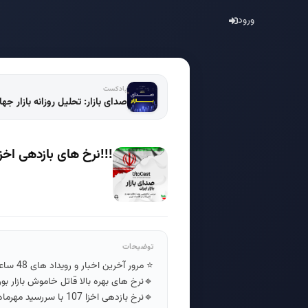
ورود
پادکست
صدای بازار: تحلیل روزانه بازار جه
!!!نرخ های بازدهی اخزا در مسیر
توضیحات
⭐️ مرور آخرین اخبار و رویداد های 48 ساعت گذشته در ایران
🔹نرخ های بهره بالا قاتل خاموش بازار ب
🔹نرخ بازدهی اخزا 107 با سررسید مهرماه 1404 به 37 درصد رسید📈