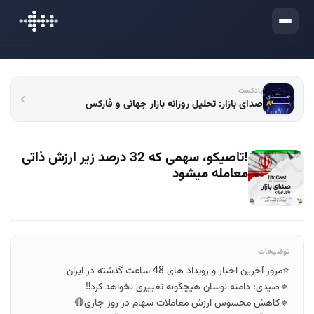
ورود
پادکست
صدای بازار: تحلیل روزانه بازار جهانی و فارکس
!تاصیکو، سهمی که 32 درصد زیر ارزش ذاتی
معامله میشود
توضیحات
⭐️مرور آخرین اخبار و رویداد های 48 ساعت گذشته در ایران
🔹صیدی: دامنه نوسان هیچگونه تغییری نخواهد کرد‼️
🔹کاهش محسوس ارزش معاملات سهام در روز جاری🔴