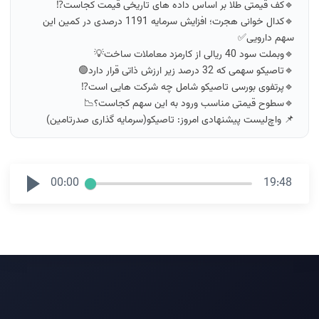
🔹کف قیمتی طلا بر اساس داده های تاریخی قیمت کجاست⁉️
🔹کدال خوانی هجرت؛ افزایش سرمایه 1191 درصدی در کمین این
سهم دارویی✅
🔹وبملت سود 40 ریالی از کارمزد معاملات ساخت💡
🔹تاصیکو سهمی که 32 درصد زیر ارزش ذاتی قرار دارد🟢
🔹پرتفوی بورسی تاصیکو شامل چه شرکت هایی است⁉️
🔹سطوح قیمتی مناسب ورود به این سهم کجاست؟📉
📌 واچ‌لیست پیشنهادی امروز: تاصیکو(سرمایه گذاری صدرتامین)
00:00
19:48