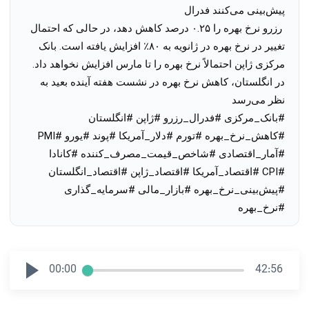
پیش‌بینی می‌کنند فدرال
 رزرو نرخ بهره را ۰.۲۵ درصد کاهش دهد، در حالی که احتمال 
تغییر در نرخ بهره در ژانویه به ۸۰٪ افزایش یافته است. بانک 
مرکزی ژاپن احتمالاً نرخ بهره را تا مارس افزایش نخواهد داد. 
در انگلستان، کاهش نرخ بهره در نشست هفته آینده بعید به 
نظر می‌رسد
#بانک_مرکزی
#فدرال_رزرو
#ژاپن
#انگلستان
#کاهش_نرخ_بهره
#تورم
#دلار_آمریکا
#پوند
#یورو
#PMI
#آمار_اقتصادی
#شاخص_قیمت_مصرف_کننده
#کانادا
#CPI
#اقتصاد_آمریکا
#اقتصاد_ژاپن
#اقتصاد_انگلستان
#پیش‌بینی_نرخ_بهره
#بازار_مالی
#سرمایه_گذاری
#نرخ_بهره
00:00
42:56