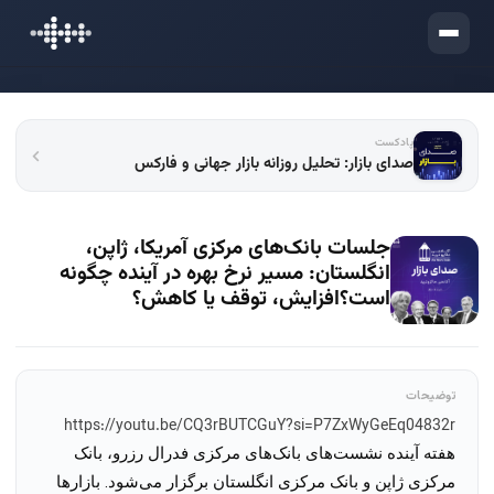
ورود
پادکست
صدای بازار: تحلیل روزانه بازار جهانی و فارکس
جلسات بانک‌های مرکزی آمریکا، ژاپن،
انگلستان: مسیر نرخ بهره در آینده چگونه
است؟افزایش، توقف یا کاهش؟
توضیحات
https://youtu.be/CQ3rBUTCGuY?si=P7ZxWyGeEq04832r
هفته آینده نشست‌های بانک‌های مرکزی فدرال رزرو، بانک 
مرکزی ژاپن و بانک مرکزی انگلستان برگزار می‌شود. بازارها 