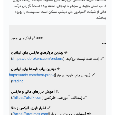
هستند! #پوند انگلستان می‌تواند کمی ضعیف شود!🔴 ریسک گریزی
قالب اصلی بازارهای سهام تا اینجای هفته بوده است! گزارش درآمد
عالی از شرکت #میکرون طی دیشب ممکن است سنتیمنت را بهبود
ببخشد
--------
### 🔗 لینک‌های مفید
---
💎
بهترین بروکرهای فارکس برای ایرانیان
https://utobrokers.com/brokers/
🔗 [مشاهده لیست بروکرها](
)
⚜️
بهترین پراپ فرم‌ها برای ایرانیان
https://utofx.com/best-prop-
🔗 [بررسی پراپ فرم‌های برتر](
trading
)
📃
آموزش بازارهای مالی و فارکس
🔗 [مطالب آموزشی فارکس](
)
https://utofx.com/
🔗
اخبار فوری فارکس و طلا
📢 [مشاهده جدیدترین اخبار](
)
https://utotimes.com/