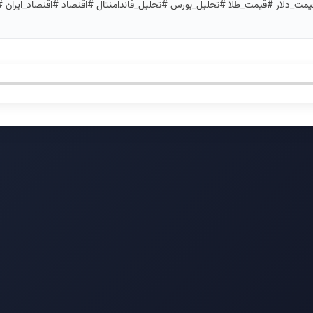
قیمت_دلار #قیمت_طلا #تحلیل_بورس #تحلیل_فاندامنتال #اقتصاد #اقتصاد_ایران