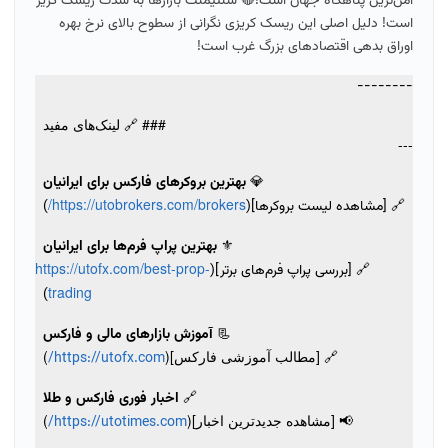
امن‌ترین پناهگاه جهان است!🔴 سنتیمنت بازارها به شدت ریسک گریز
است! دلیل اصلی این ریسک کریزی نگرانی از سطوح بالای نرخ بهره
اوراق بدهی اقتصادهای بزرگ غرب است!
--------
### 🔗 لینک‌های مفید
---
💎
بهترین بروکرهای فارکس برای ایرانیان
https://utobrokers.com/brokers/
🔗 [مشاهده لیست بروکرها](
)
⚜️
بهترین پراپ فرم‌ها برای ایرانیان
https://utofx.com/best-prop-
🔗 [بررسی پراپ فرم‌های برتر](
trading
)
📃
آموزش بازارهای مالی و فارکس
🔗 [مطالب آموزشی فارکس](
)
https://utofx.com/
🔗
اخبار فوری فارکس و طلا
📢 [مشاهده جدیدترین اخبار](
)
https://utotimes.com/