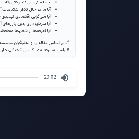
چه اتفاقی می‌افتد وقتی رقابت 
آیا ما در حال تکرار اشتباهات 
آیا ملی‌گرایی اقتصادی تهدیدی ب
آیا سرمایه‌داری بدون بازارهای آزا
آیا تعرفه‌ها از شغل‌ها محافظ
🔗 بر اساس مقاله‌ای از تحلیلگران موسسه #eignaffairs
#ترامپ #تعرفه #دموکراسی #جنگ_تجاری
20:02
Press
Enter
or
Space
to
show
volume
slider.