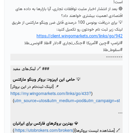
است!
🔴 بعد از انتشار اخبار مثبت توافقات تجاری، آیا بازارها به داده های
اقتصادی اهمیت بیشتری خواهند داد؟
💡 برای دریافت بونوس 100 درصدی قابل ضرر وینگو مارکتس از طریق
لینک زیر ثبت نام خودتون رو تکمیل کنید:
https://client.wingomarkets.com/links/go/942
#ترامپ #چین #آمریکا #جنگ_تجاری #دلار #طلا #اونس_طلا
#سقوط_طلا
--------
### 🔗 لینک‌های مفید
💡
حامی این اپیزود: بروکر وینگو مارکتس
📌 [لینک ثبت‌نام در این بروکر]
https://my.wingomarkets.com/links/go/433?
(
utm_source=utos&utm_medium=pod&utm_campaign=st
)
---
💎
بهترین بروکرهای فارکس برای ایرانیان
https://utobrokers.com/brokers/
🔗 [مشاهده لیست بروکرها](
)