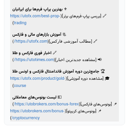
⚜️
بهترین پراپ فرم‌ها برای ایرانیان
https://utofx.com/best-prop-
🔗 [بررسی پراپ فرم‌های برتر](
trading
)
📃
آموزش بازارهای مالی و فارکس
🔗 [مطالب آموزشی فارکس](
)
https://utofx.com/
🔗
اخبار فوری فارکس و طلا
📢 [مشاهده جدیدترین اخبار](
)
https://utotimes.com/
🏆
جامع‌ترین دوره آموزش فاندامنتال فارکس و اونس طلا
https://utofx.com/product/gold-
🎓 [مشاهده دوره آموزشی](
course
)
💵
لیست بونوس‌های معاملاتی
https://utobrokers.com/bonus-forex/
📌 [بونوس‌های فارکس](
)
https://utobrokers.com/bonus-
📌 [بونوس‌های کریپتو](
cryptocurrency/
)