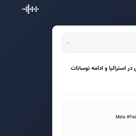
ر استرالیا و ادامه نوسانات
ی #سیاست_کره_جنوبی #نفت #طلا #سهام #Meta #Palantir #WTI