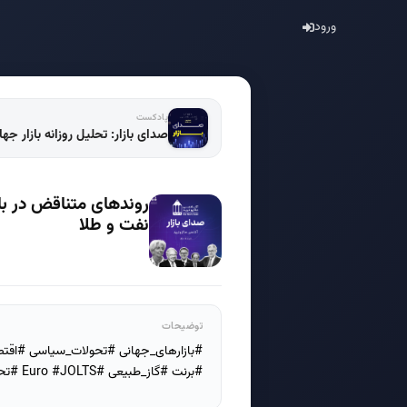
ورود
پادکست
صدای بازار: تحلیل روزانه بازار جه
روندهای متناقض در باز
نفت و طلا
توضیحات
#برنت #گاز_طبیعی #Euro #JOLTS #تحلیل_بازار