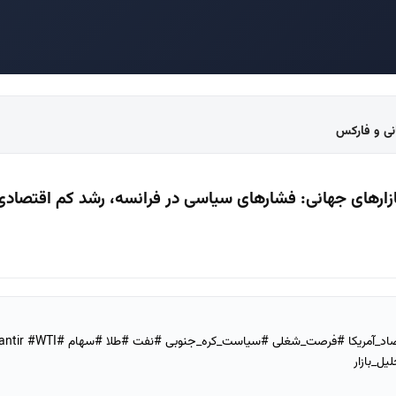
انی و فارکس
ارهای جهانی: فشارهای سیاسی در فرانسه، رشد کم اقتصادی د
#بازارهای_جهانی #تحولات_سیاسی #اقتصاد_آمریکا #فرصت_شغل