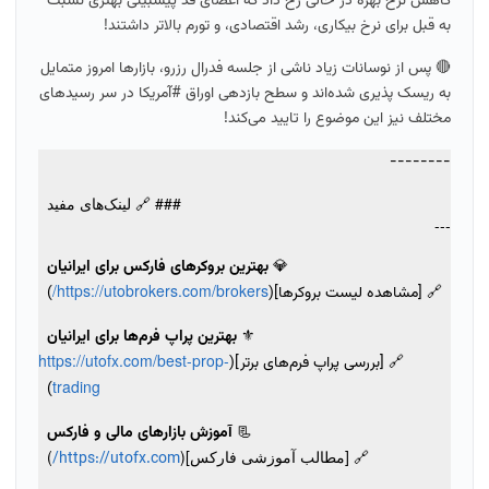
کاهش نرخ بهره در حالی رخ داد که اعضای فد پیشبینی بهتری نسبت
به قبل برای نرخ بیکاری، رشد اقتصادی، و تورم بالاتر داشتند!
🔴 پس از نوسانات زیاد ناشی از جلسه فدرال رزرو، بازارها امروز متمایل
به ریسک پذیری شده‌اند و سطح بازدهی اوراق #آمریکا در سر رسید‌های
مختلف نیز این موضوع را تایید می‌کند!
--------
### 🔗 لینک‌های مفید
---
💎
بهترین بروکرهای فارکس برای ایرانیان
https://utobrokers.com/brokers/
🔗 [مشاهده لیست بروکرها](
)
⚜️
بهترین پراپ فرم‌ها برای ایرانیان
https://utofx.com/best-prop-
🔗 [بررسی پراپ فرم‌های برتر](
trading
)
📃
آموزش بازارهای مالی و فارکس
🔗 [مطالب آموزشی فارکس](
)
https://utofx.com/