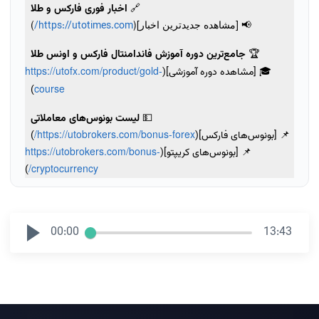
🔗
اخبار فوری فارکس و طلا
📢 [مشاهده جدیدترین اخبار](
)
https://utotimes.com/
🏆
جامع‌ترین دوره آموزش فاندامنتال فارکس و اونس طلا
https://utofx.com/product/gold-
🎓 [مشاهده دوره آموزشی](
course
)
💵
لیست بونوس‌های معاملاتی
https://utobrokers.com/bonus-forex/
📌 [بونوس‌های فارکس](
)
https://utobrokers.com/bonus-
📌 [بونوس‌های کریپتو](
cryptocurrency/
)
00:00
13:43