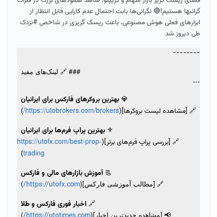
فضای ریسک‌ گریز بازار سهام و کریپتو، شاهد صعودهای بزرگ در فلزات
گرانبها هستیم!🔴 نگرانی‌ها بابت احتمال عدم کارایی قابل انتظار از
ابزارهای فعلی هوش مصنوعی، باعث ریسک گریزی در شاخص #نزدک
طی دیروز شد
--------
### 🔗 لینک‌های مفید
---
💎
بهترین بروکرهای فارکس برای ایرانیان
https://utobrokers.com/brokers/
🔗 [مشاهده لیست بروکرها](
)
⚜️
بهترین پراپ فرم‌ها برای ایرانیان
https://utofx.com/best-prop-
🔗 [بررسی پراپ فرم‌های برتر](
trading
)
📃
آموزش بازارهای مالی و فارکس
🔗 [مطالب آموزشی فارکس](
)
https://utofx.com/
🔗
اخبار فوری فارکس و طلا
📢 [مشاهده جدیدترین اخبار](
)
https://utotimes.com/