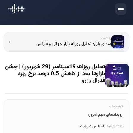
ورود
پادکست
صدای بازار: تحلیل روزانه بازار جهانی و فارکس
تحلیل روزانه 19سپتامبر (29 شهریور) | جشن
بازارها بعد از کاهش 0.5 درصد نرخ بهره
فدرال رزرو
توضیحات
رویدادهای مهم امروز:
داده تولید ناخالص نیوزیلند