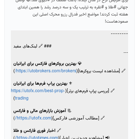
برای افزایش نرخ در سال آینده، باعث ضعف در #کیوی شد!🔴 اونس
جهانی #طلا و #نقره به ترتیب یک و سه درصد رشد را همین ابتدای
هفته ثبت کردند! مواضع اخیر فدرال رزرو محرک اصلی این
صعودهاست!
--------
### 🔗 لینک‌های مفید
---
💎
بهترین بروکرهای فارکس برای ایرانیان
https://utobrokers.com/brokers/
🔗 [مشاهده لیست بروکرها](
)
⚜️
بهترین پراپ فرم‌ها برای ایرانیان
https://utofx.com/best-prop-
🔗 [بررسی پراپ فرم‌های برتر](
trading
)
📃
آموزش بازارهای مالی و فارکس
🔗 [مطالب آموزشی فارکس](
)
https://utofx.com/
🔗
اخبار فوری فارکس و طلا
📢 [مشاهده جدیدترین اخبار](
)
https://utotimes.com/