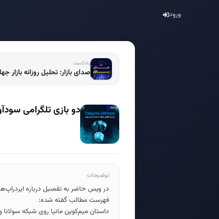
ورود
پادکست
صدای بازار: تحلیل روزانه بازار جه
دو بازی تلگرامی سودآو
توضیحات
در ویس حاضر به تفصیل درباره ایردراپ
فهرست مطالب گفته شده:
داستان میم‌کوین مانیا روی شبکه سولانا و ا