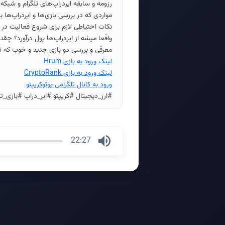
رزومه و سابقه ایردراپ‌های تلگرام و شبکه TON، از ناتکوین تا همستر.
مواردی که در بررسی بازی‌ها و ایردراپ‌ها با
نکات احتیاطی لازم برای شروع فعالیت در زم
واقعا میشه از ایردراپ‌ها پول درآورد؟ چقدر
معرفی و بررسی دو بازی جدید و خوب که ت
لینک ورود به بازی Hrum
لینک ورود به بازی CryptoRank
ورود به کانال تلگرامی یوتوکریپتو
#ارز_دیجیتال #کریپتو #ایر_دراپ #بازی_تل
22:27
Press
Enter
or
Space
to
show
volume