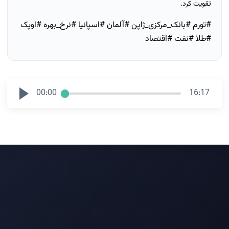
تقویت کرد.
#تورم #بانک_مرکزی_ژاپن #آلمان #اسپانیا #نرخ_بهره #اوپک
#طلا #نفت #اقتصاد
00:00
16:17