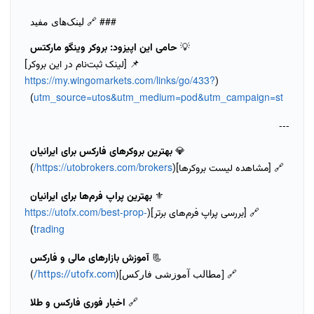
### 🔗 لینک‌های مفید
💡
حامی این اپیزود: بروکر وینگو مارکتس
📌 [لینک ثبت‌نام در این بروکر]
https://my.wingomarkets.com/links/go/433?
(
utm_source=utos&utm_medium=pod&utm_campaign=st
)
---
💎
بهترین بروکرهای فارکس برای ایرانیان
https://utobrokers.com/brokers/
🔗 [مشاهده لیست بروکرها](
)
⚜️
بهترین پراپ فرم‌ها برای ایرانیان
https://utofx.com/best-prop-
🔗 [بررسی پراپ فرم‌های برتر](
trading
)
📃
آموزش بازارهای مالی و فارکس
🔗 [مطالب آموزشی فارکس](
)
https://utofx.com/
🔗
اخبار فوری فارکس و طلا