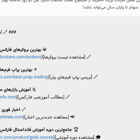
ایی شش شرکت بزرگ #آمریکا از مجموع هفت شگفت انگیز، طی دو روز گذشته بهتر از
سهام تا پایان سال می‌تواند باشد!
### 🔗 ل
💎
بهترین بروکرهای فارکس ب
tobrokers.com/brokers/
🔗 [مشاهده لیست بروکرها](
⚜️
بهترین پراپ فرم‌ها 
ofx.com/best-prop-trading
🔗 [بررسی پراپ فرم‌های برتر](
📃
آموزش بازارهای م
🔗 [مطالب آموزشی فارکس](
tofx.com/
🔗
اخبار فوری 
📢 [مشاهده جدیدترین اخبار](
totimes.com/
🏆
جامع‌ترین دوره آموزش فاندامنتال فارکس
ofx.com/product/gold-course
🎓 [مشاهده دوره آموزشی](