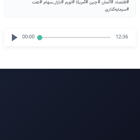
#اقتصاد #آلمان #چین #آمریکا #تورم #بازار_سهام #نفت
#سرمایه‌گذاری
00:00
12:36