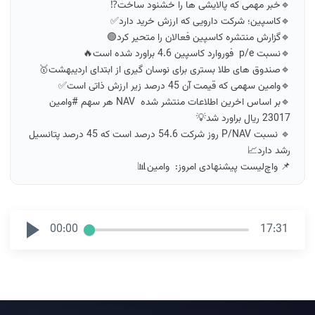
🔹خبر مهمی که پالایشی ها را خشنود ساخت⁉️
🔹کاسپین؛ شرکت دارویی که ارزش خرید دارد✅
🔹گزارش منتشره کاسپین فعالان را متحیر کرد🟢
🔹نسبت p/e فوروارد کاسپین 4.6 براورد شده است🔥
🔹صندوق های طلا بستری برای نوسان گیری از ابتدای اردیبهشت🥇
🔹وامین سهمی که قیمت آن 45 درصد زیر ارزش ذاتی است✅
🔹بر اساس اخرین اطلاعات منتشر شده NAV هر سهم #وامین
23017 ریال براورد شد💡
🔹 نسبت P/NAV روز شرکت 54.6 درصد است که 45 درصد پتانسیل
رشد دارد📈
📌 واچ‌لیست پیشنهادی امروز: وامین📊
00:00
17:31