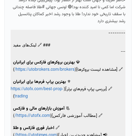
حاضر آمریکا و جهان است بهتر از انتظار بود! پیش‌بینی آینده درآمد
شرکت اما کمی نا امید کننده بود!🔴 اونس جهانی #طلا فاصله چندانی
با سقف تاریخی خود ندارد! طلا با وجود رشد اخیر کماکان پتانسیل
رشد بیشتری دارد
--------
### 🔗 لینک‌های مفید
---
💎
بهترین بروکرهای فارکس برای ایرانیان
https://utobrokers.com/brokers/
🔗 [مشاهده لیست بروکرها](
)
⚜️
بهترین پراپ فرم‌ها برای ایرانیان
https://utofx.com/best-prop-
🔗 [بررسی پراپ فرم‌های برتر](
trading
)
📃
آموزش بازارهای مالی و فارکس
🔗 [مطالب آموزشی فارکس](
)
https://utofx.com/
🔗
اخبار فوری فارکس و طلا
📢 [مشاهده جدیدترین اخبار](
)
https://utotimes.com/