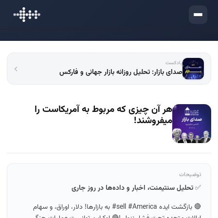
ورود
پادکست
صدای بازار: تحلیل روزانه بازار جهانی و فارکس
هر آن چیزی که مربوط به آمریکاست را
میفروشند!
توضیحات
✅
تحلیل سنتیمنت، اخبار و داده‌ها در روز جاری
🔴 بازگشت ایده sell #America# به بازارها! دلار، اوراق، و سهام