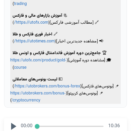
trading
)
📃
آموزش بازارهای مالی و فارکس
🔗 [مطالب آموزشی فارکس](
)
https://utofx.com/
🔗
اخبار فوری فارکس و طلا
📢 [مشاهده جدیدترین اخبار](
)
https://utotimes.com/
🏆
جامع‌ترین دوره آموزش فاندامنتال فارکس و اونس طلا
https://utofx.com/product/gold-
🎓 [مشاهده دوره آموزشی](
course
)
💵
لیست بونوس‌های معاملاتی
https://utobrokers.com/bonus-forex/
📌 [بونوس‌های فارکس](
)
https://utobrokers.com/bonus-
📌 [بونوس‌های کریپتو](
cryptocurrency/
)
00:00
10:36