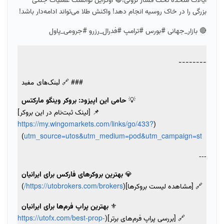
ایالات متحده تحت فشار نزولی!🔴 اوکراین توانست عملیات جنگی
بزرگی را در خاک روسیه انجام دهد! واکنش طلا می‌تواند ادامه‌دار باشد!
🔴
بازار_جهانی #بورس #ترامپ #فدرال_رزرو #جرومی_پاول
--------
### 🔗 لینک‌های مفید
💡
حامی این اپیزود: بروکر وینگو مارکتس
📌 [لینک ثبت‌نام در این بروکر]
https://my.wingomarkets.com/links/go/433?
(
utm_source=utos&utm_medium=pod&utm_campaign=st
)
---
💎
بهترین بروکرهای فارکس برای ایرانیان
https://utobrokers.com/brokers/
🔗 [مشاهده لیست بروکرها](
)
⚜️
بهترین پراپ فرم‌ها برای ایرانیان
https://utofx.com/best-prop-
🔗 [بررسی پراپ فرم‌های برتر](