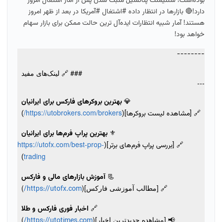
بوده‌است! سنتیمنت پتانسیل مثبت شدن پس از آمار اشتغال امروز
دارد!🔴 بازارها در انتظار داده #اشتغال #آمریکا در بعد از ظهر امروز
هستند! آمار شبیه انتظارات ایده‌آل ترین حالت ممکن برای بازار سهام
خواهد بود!
--------
### 🔗 لینک‌های مفید
---
💎
بهترین بروکرهای فارکس برای ایرانیان
https://utobrokers.com/brokers/
🔗 [مشاهده لیست بروکرها](
)
⚜️
بهترین پراپ فرم‌ها برای ایرانیان
https://utofx.com/best-prop-
🔗 [بررسی پراپ فرم‌های برتر](
trading
)
📃
آموزش بازارهای مالی و فارکس
🔗 [مطالب آموزشی فارکس](
)
https://utofx.com/
🔗
اخبار فوری فارکس و طلا
📢 [مشاهده جدیدترین اخبار](
)
https://utotimes.com/