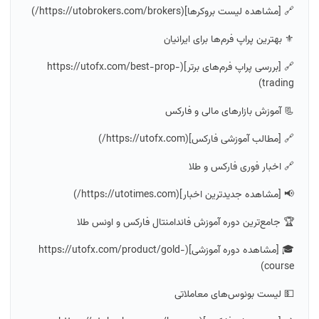
🔗 [مشاهده لیست بروکرها](https://utobrokers.com/brokers/)
⚜️ بهترین پراپ فرم‌ها برای ایرانیان
🔗 [بررسی پراپ فرم‌های برتر](https://utofx.com/best-prop-
trading)
📃 آموزش بازارهای مالی و فارکس
🔗 [مطالب آموزشی فارکس](https://utofx.com/)
🔗 اخبار فوری فارکس و طلا
📢 [مشاهده جدیدترین اخبار](https://utotimes.com/)
🏆 جامع‌ترین دوره آموزش فاندامنتال فارکس و اونس طلا
🎓 [مشاهده دوره آموزشی](https://utofx.com/product/gold-
course)
💵 لیست بونوس‌های معاملاتی