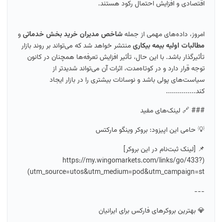
اقتصادی و افزایش احتمال رکود هستند.
امروز، داده‌های مهمی از جمله
شاخص مدیران خرید بخش خدماتی
و
مطالبات اولیه بیمه بیکاری
منتشر خواهد شد که می‌تواند بر روند بازار
تأثیرگذار باشد. با این حال، تأثیر افزایش تعرفه‌ها همچنان در کانون
توجه قرار دارد و در کوتاه‌مدت، اثرات آن می‌تواند شدیدتر از
سیاست‌های پولی باشد و نوسانات بیشتری را در بازار ایجاد
کند...............
### 🔗 لینک‌های مفید
💡 حامی این اپیزود: بروکر وینگو مارکتس
📌 [لینک ثبت‌نام در این بروکر]
(https://my.wingomarkets.com/links/go/433?
utm_source=utos&utm_medium=pod&utm_campaign=st)
---
💎 بهترین بروکرهای فارکس برای ایرانیان