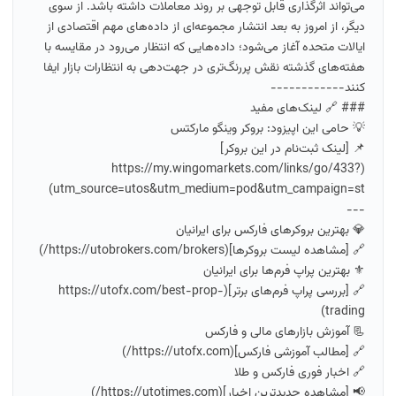
می‌تواند اثرگذاری قابل توجهی بر روند معاملات داشته باشد. از سوی
دیگر، از امروز به بعد انتشار مجموعه‌ای از داده‌های مهم اقتصادی از
ایالات متحده آغاز می‌شود؛ داده‌هایی که انتظار می‌رود در مقایسه با
هفته‌های گذشته نقش پررنگ‌تری در جهت‌دهی به انتظارات بازار ایفا
کنند------------
### 🔗 لینک‌های مفید
💡 حامی این اپیزود: بروکر وینگو مارکتس
📌 [لینک ثبت‌نام در این بروکر]
(https://my.wingomarkets.com/links/go/433?
utm_source=utos&utm_medium=pod&utm_campaign=st)
---
💎 بهترین بروکرهای فارکس برای ایرانیان
🔗 [مشاهده لیست بروکرها](https://utobrokers.com/brokers/)
⚜️ بهترین پراپ فرم‌ها برای ایرانیان
🔗 [بررسی پراپ فرم‌های برتر](https://utofx.com/best-prop-
trading)
📃 آموزش بازارهای مالی و فارکس
🔗 [مطالب آموزشی فارکس](https://utofx.com/)
🔗 اخبار فوری فارکس و طلا
📢 [مشاهده جدیدترین اخبار](https://utotimes.com/)