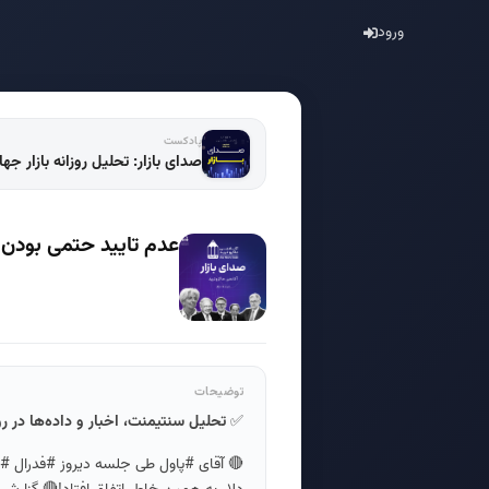
ورود
پادکست
صدای بازار: تحلیل روزانه بازار جه
عدم تایید حتمی بودن ک
توضیحات
✅
تحلیل سنتیمنت، اخبار و داده‌ها در ر
🔴 آقای #پاول طی جلسه دیروز #فدرال #رزر