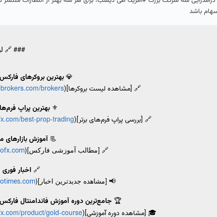
 درآمدزایی سه شرکت بزرگ #آمریکا طی دیشب، برای هر سه بهتر از انتظارات منتشر 
سهام باشد
### 🔗 ل
💎
بهترین بروکرهای فارکس ب
tobrokers.com/brokers/
🔗 [مشاهده لیست بروکرها](
⚜️
بهترین پراپ فرم‌ها 
ofx.com/best-prop-trading
🔗 [بررسی پراپ فرم‌های برتر](
📃
آموزش بازارهای م
🔗 [مطالب آموزشی فارکس](
tofx.com/
🔗
اخبار فوری 
📢 [مشاهده جدیدترین اخبار](
totimes.com/
🏆
جامع‌ترین دوره آموزش فاندامنتال فارکس
ofx.com/product/gold-course
🎓 [مشاهده دوره آموزشی](