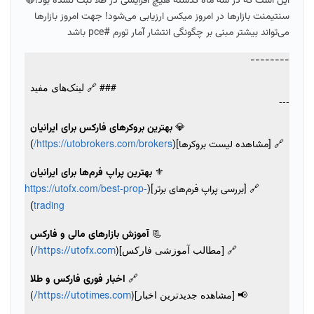
این است که در سه ماه گذشته هیچ افزایشی در طلا ثبت نشده بود!🔴
سنتیمنت بازارها در امروز میکس ارزیابی می‌شود! جهت امروز بازارها
می‌تواند بیشتر مبنی بر‌ چگونگی انتشار آمار تورم #pce باشد
--------
### 🔗 لینک‌های مفید
---
💎
بهترین بروکرهای فارکس برای ایرانیان
https://utobrokers.com/brokers/
🔗 [مشاهده لیست بروکرها](
)
⚜️
بهترین پراپ فرم‌ها برای ایرانیان
https://utofx.com/best-prop-
🔗 [بررسی پراپ فرم‌های برتر](
trading
)
📃
آموزش بازارهای مالی و فارکس
🔗 [مطالب آموزشی فارکس](
)
https://utofx.com/
🔗
اخبار فوری فارکس و طلا
📢 [مشاهده جدیدترین اخبار](
)
https://utotimes.com/