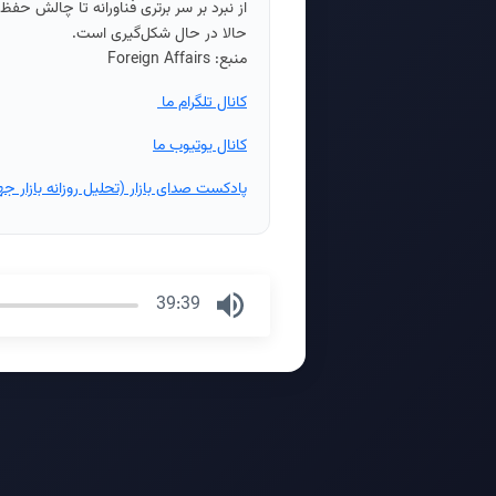
از نبرد بر سر برتری فناورانه تا چالش حف
حالا در حال شکل‌گیری است.
منبع: Foreign Affairs
کانال تلگرام ما
کانال یوتیوب ما
پادکست صدای بازار (تحلیل روزانه بازار جه
39:39
Press
Enter
or
Space
to
show
volume