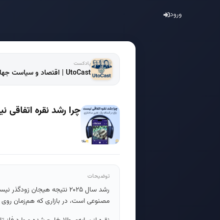
ورود
پادکست
UtoCast | اقتصاد و سیاست جهانی
چرا رشد نقره اتفاقی ن
توضیحات
رشد سال ۲۰۲۵ نتیجه‌ هیجان
مصنوعی است، در بازاری که هم‌زمان رو