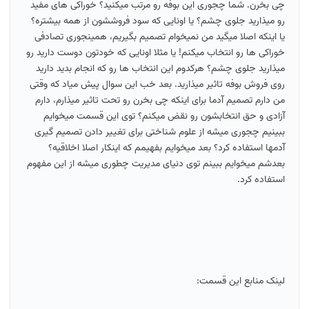
چی بخرن. شما چجوری این بوفه رو مرتب میکنید؟ خوراکی های مفید
رو میذارید جلوی چشم؟ یا اونایی که سود فروششون از همه بیشتره؟
یا اینکه اصلا میگید من نمیخوام تصمیم بگیریم، همینجوری تصادفی
خوراکی ها رو انتخاب میکنم! یا مثلا اونایی که خودتون دوست دارید رو
میذارید جلوی چشم؟ هرکدوم این انتخاب ها رو که انجام بدید دارید
روی فروش بوفه تاثیر میذارید. بعد خب این سوال پیش میاد که وقتی
من دارم تصمیم آدما برای اینکه چی بخرن رو تحت تاثیر میذارم، دارم
آزادی و حق انتخابشون رو نقض میکنم؟ توی این قسمت میخوایم
ببینیم چجوری میشه از علوم شناختی برای تغییر دادن تصمیم گیری
آدمها استفاده کرد؟ بعد میخوایم بفهیمم که اینکار اصلا اخلاقیه؟
بعدشم میخوایم ببینم توی دنیای مدیریت چطوری میشه از این مفهوم
استفاده کرد.
لینک منابع این قسمت: