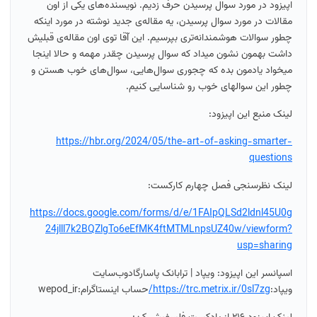
اپیزود در مورد سوال پرسیدن حرف زدیم. نویسنده‌های یکی از اون
مقالات در مورد سوال پرسیدن، یه مقاله‌ی جدید نوشته در مورد اینکه
چطور سوالات هوشمندانه‌تری بپرسیم. این آقا توی اون مقاله‌ی قبلیش
داشت بهمون نشون میداد که سوال پرسیدن چقدر مهمه و حالا اینجا
میخواد یادمون بده که چجوری سوال‌هایی، سوال‌های خوب هستن و
چطور این سوالهای خوب رو شناسایی کنیم.
لینک منبع این اپیزود:
https://hbr.org/2024/05/the-art-of-asking-smarter-
questions
لینک نظرسنجی فصل چهارم کارکست:
https://docs.google.com/forms/d/e/1FAIpQLSd2ldnl45U0g
24jlll7k2BQZlgTo6eEfMK4ftMTMLnpsUZ40w/viewform?
usp=sharing
اسپانسر این اپیزود: ویپاد | ترابانک پاسارگادوب‌سایت
ویپاد:
https://trc.metrix.ir/0sl7zg/
حساب اینستاگرام:wepod_ir