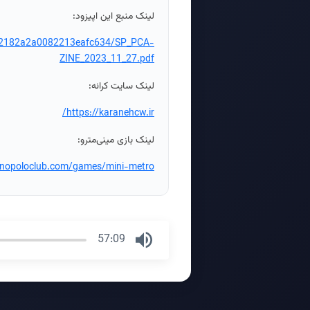
لینک منبع این اپیزود:
182182a2a0082213eafc634/SP_PCA-
ZINE_2023_11_27.pdf
لینک سایت کرانه:
https://karanehcw.ir/
لینک بازی مینی‌مترو:
dinopoloclub.com/games/mini-metro/
57:09
Press
Enter
or
Space