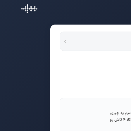
کنیم یه چیزی
درسته، دیگه دنبال این نمیریم که تغییرش بدیم. اگه اپیزود قبلی رو گوش کرده باشید میدونید که از ۲۵ تا تمایلی که آدما دارن کلا ۴ تاش رو