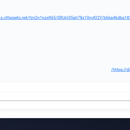
sets.ctfassets.net/fzn2n1nzq965/0RUnI35jpt78x10nvlO2Y/b66a46dba
https://