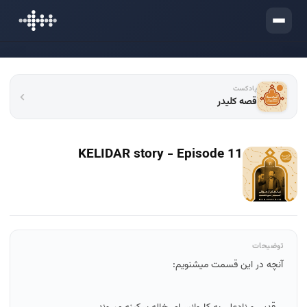
ورود
پادکست
قصه کلیدر
KELIDAR story - Episode 11
توضیحات
آنچه در این قسمت میشنویم: