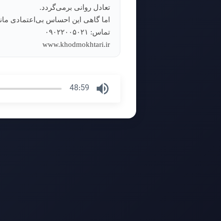
تعادل روانی برمی‌گردد.
اما گاهی این احساس بی‌اعتمادی ماند
تماس: ۰۹۰۲۲۰۰۵۰۲۱
www.khodmokhtari.ir
48:59
Press
Enter
or
Space
to
show
volume
slider.