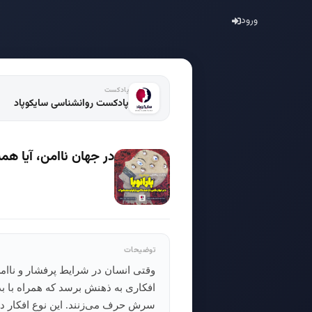
ورود
پادکست
پادکست روانشناسی سایکوپاد
در جهان ناامن، آیا همه
توضیحات
وقتی انسان در شرایط پر‌فشار و ناا
افکاری به ذهنش برسد که همراه با بد
سرش حرف می‌زنند. این نوع افکار در